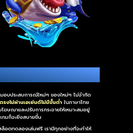
 เรามอบประสบการณ์ใหม่ๆ ของใหม่ๆ ไม่จำกัด
รงไม่ผ่านเอเย่นต์ไม่มีขั้นต่ำ
ในภาษาไทย
ับโฆษณาและปรับการกระจายให้เหมาะสมอยู่
เกมก็จะยิ่งสบายขึ้น
ล็อตทดลองเล่นฟรี เรามีทุกอย่างที่จะทำให้