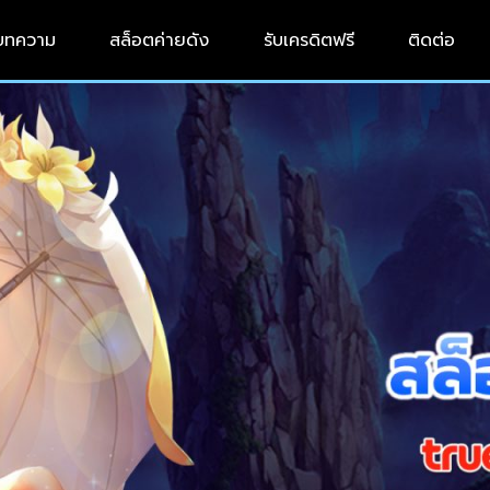
บทความ
สล็อตค่ายดัง
รับเครดิตฟรี
ติดต่อ