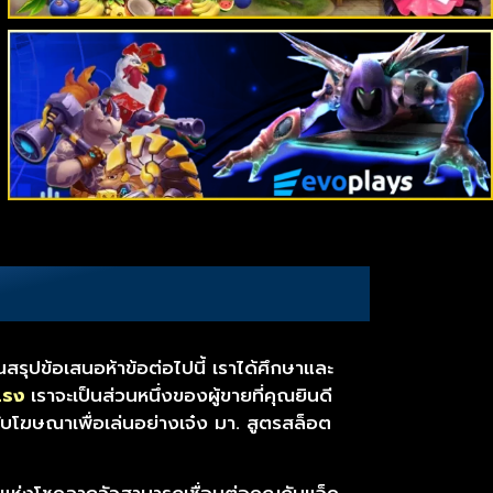
ันสรุปข้อเสนอห้าข้อต่อไปนี้ เราได้ศึกษาและ
แรง
เราจะเป็นส่วนหนึ่งของผู้ขายที่คุณยินดี
ับโฆษณาเพื่อเล่นอย่างเจ๋ง มา. สูตรสล็อต
แห่งโชคลาภวัวสามารถเชื่อมต่อคุณกับแจ็ค