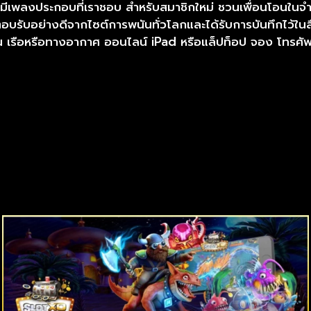
มีเพลงประกอบที่เราชอบ สำหรับสมาชิกใหม่ ชวนเพื่อนโอนในจำนว
รตอบรับอย่างดีจากไซต์การพนันทั่วโลกและได้รับการบันทึกไว้ในส
เรือหรือทางอากาศ ออนไลน์ iPad หรือแล็ปท็อป จอง โทรศัพท์ 