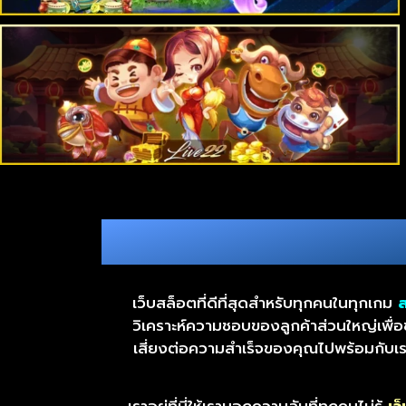
เว็บสล็อตที่ดีที่สุดสำหรับทุกคนในทุกเกม
ส
วิเคราะห์ความชอบของลูกค้าส่วนใหญ่เพื
เสี่ยงต่อความสำเร็จของคุณไปพร้อมกับเรา
เราอยู่ที่นี่ให้เราบอกความลับที่ทุกคนไม่รู้
เว