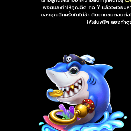
พอตและทำให้คุณติด กด Y แล้วจะเจอมหาเฮง
บอกคุณอีกครั้งในไม่ช้า ติดตามชมตอนต่อไ
ให้เล่นฟรีๆ ลองทำดูจ