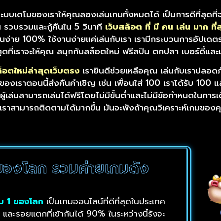
ะบบเดโมของเราให้คุณลองเล่นเกมทั้งหมดได้ เป็นการดีที่สุดท
 รวบรวมและกู้คืนใน 5 วินาที
เว็บสล็อต ที่ มี คน เล่น มาก ที่
ินง่าย 100% ใช้งานง่ายแค่เล่นกับเรา เรามีกระบวนการอัปเดตรา
่ดีที่สุดที่เราจะให้คุณ สนุกกับสล็อตใหม่ ฟรีสปิน ตกปลา เบอร์ด
ล็อตใหม่ล่าสุดเว็บตรง
เรายินดีช่วยเหลือคุณ เล่นกับเราปลอ
ม่ของเราตอนนี้ส่งคืนคำเชิญ เช่น เพื่อนใส่ 100 เราได้รับ 100 แ
้นผู้เล่นสามารถเล่นได้ฟรีโดยไม่มีขั้นต่ำและไม่มีข้อกำหนดในกา
ราสามารถติดตามได้มากขึ้น มันจะพังถ้าคุณวิเคราะห์เกมของค
 ของโลก รวมค่ายเกมดัง
ับ 1 ของโลก
เป็นเกมออนไลน์ที่ดีที่สุดในประเทศ
และรอยแตกที่เข้ากันได้ 90% ในระหว่างนี้รังจะ