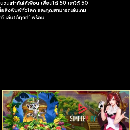
นเท่ากันให้เพื่อน เพื่อนได้ 50 เราได้ 50
ื่อสิ่งพิมพ์ทั่วโลก และคุณสามารถเล่นเกม
เล่นได้ทุกที่’ พร้อม