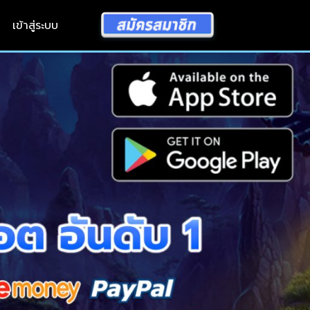
เข้าสู่ระบบ